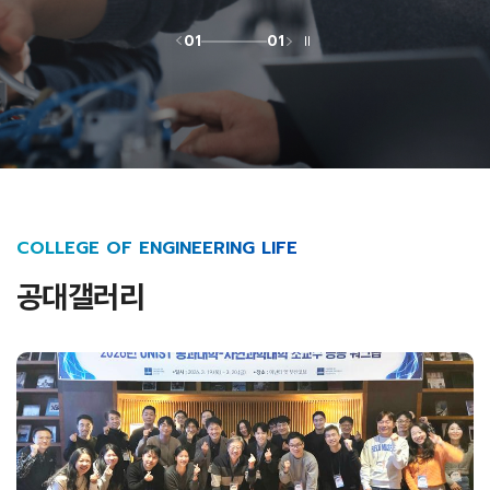
01
01
COLLEGE OF ENGINEERING LIFE
공대갤러리